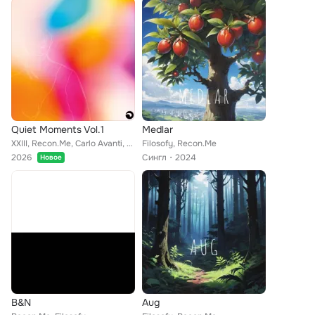
Quiet Moments Vol.1
Medlar
XXIII, Recon.Me, Carlo Avanti, Chaipo, Filosofy, Eddee, Chamon, indiankidd, 90y9
Filosofy, Recon.Me
2026
Сингл
2024
Новое
B&N
Aug