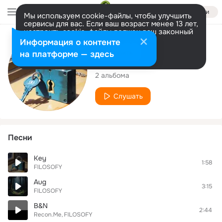
Войти
Мы используем cookie-файлы, чтобы улучшить
сервисы для вас. Если ваш возраст менее 13 лет,
настроить cookie-файлы должен ваш законный
представитель.
Больше информации
Исполнитель
Информация о контенте
Разрешить все
Настроить
на платформе — здесь
FILOSOFY
2 альбома
Слушать
Песни
Key
1:58
FILOSOFY
Aug
3:15
FILOSOFY
B&N
2:44
Recon.Me
FILOSOFY