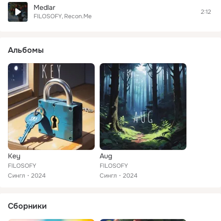
Medlar
2:12
FILOSOFY
Recon.Me
Альбомы
Key
Aug
FILOSOFY
FILOSOFY
Сингл
2024
Сингл
2024
Сборники