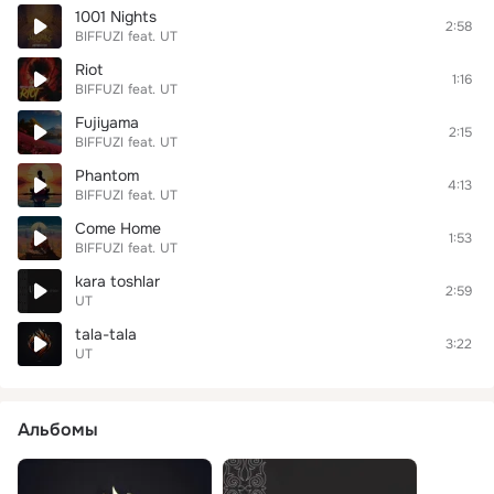
1001 Nights
2:58
BIFFUZI
feat.
UT
Riot
1:16
BIFFUZI
feat.
UT
Fujiyama
2:15
BIFFUZI
feat.
UT
Phantom
4:13
BIFFUZI
feat.
UT
Come Home
1:53
BIFFUZI
feat.
UT
kara toshlar
2:59
UT
tala-tala
3:22
UT
Альбомы