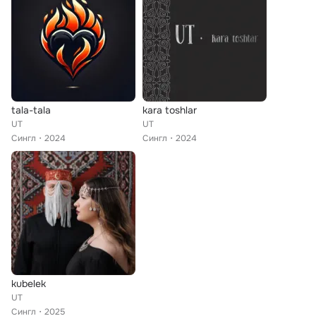
tala-tala
kara toshlar
UT
UT
Сингл
2024
Сингл
2024
kubelek
UT
Сингл
2025