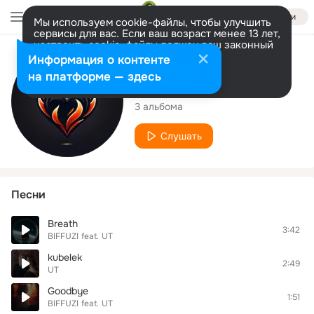
Войти
Мы используем cookie-файлы, чтобы улучшить
сервисы для вас. Если ваш возраст менее 13 лет,
настроить cookie-файлы должен ваш законный
представитель.
Больше информации
Исполнитель
Информация о контенте
Разрешить все
Настроить
на платформе — здесь
UT
3 альбома
Слушать
Песни
Breath
3:42
BIFFUZI
feat.
UT
kubelek
2:49
UT
Goodbye
1:51
BIFFUZI
feat.
UT