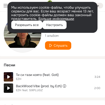
Войти
Мы используем cookie-файлы, чтобы улучшить
сервисы для вас. Если ваш возраст менее 13 лет,
настроить cookie-файлы должен ваш законный
представитель.
Больше информации
Исполнитель
Разрешить все
Настроить
EZH
1 альбом
Слушать
Песни
Ти си тази която (feat. Goti)
3:24
EZH
BackWood Vibe (prod. by Ezh)
2:00
EZH
feat.
SIXPLUGZ