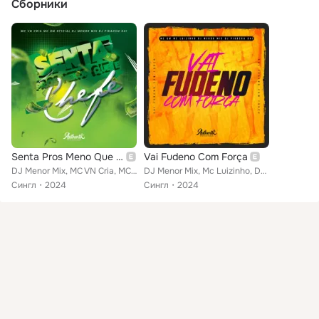
Сборники
Senta Pros Meno Que É Chefe
Vai Fudeno Com Força
DJ Menor Mix, MC VN Cria, MC BM OFICIAL feat. Authentic Records, DJ Pikachu 041
DJ Menor Mix, Mc Luizinho, DJ Pikachu 041 feat. MC GW
Сингл
2024
Сингл
2024