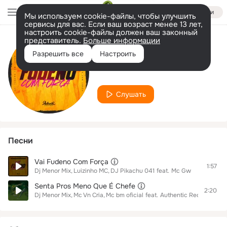
Войти
Мы используем cookie-файлы, чтобы улучшить
сервисы для вас. Если ваш возраст менее 13 лет,
настроить cookie-файлы должен ваш законный
представитель.
Больше информации
Исполнитель
Разрешить все
Настроить
DJ Pikachu 041
Слушать
Песни
Vai Fudeno Com Força
1:57
Dj Menor Mix
Luizinho MC
DJ Pikachu 041
feat.
Mc Gw
Senta Pros Meno Que É Chefe
2:20
Dj Menor Mix
Mc Vn Cria
Mc bm oficial
feat.
Authentic Records
DJ 