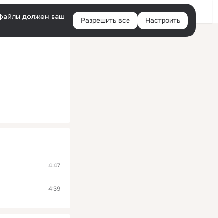
Помощь
Войти
й
e-файлы должен ваш
Разрешить все
Настроить
Правая
колонка
4:47
4:39