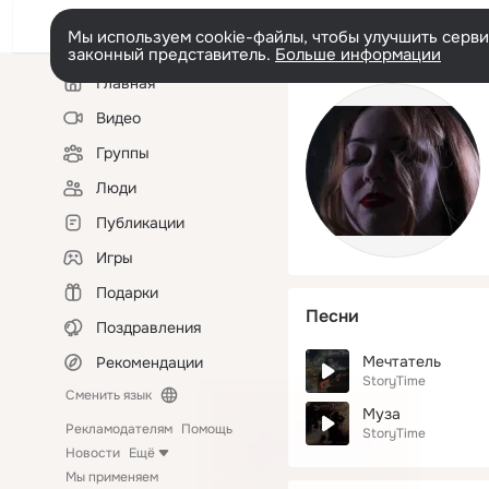
Мы используем cookie-файлы, чтобы улучшить сервис
законный представитель.
Больше информации
Левая
Главная
колонка
Видео
Группы
Люди
Публикации
Игры
Подарки
Песни
Поздравления
Мечтатель
Рекомендации
StoryTime
Сменить язык
Муза
Рекламодателям
Помощь
StoryTime
Новости
Ещё
Мы применяем