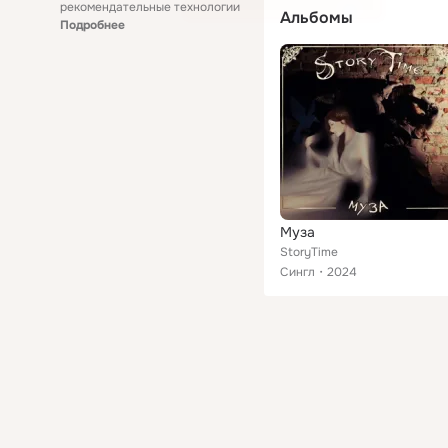
рекомендательные технологии
Альбомы
Подробнее
Муза
StoryTime
Сингл
2024