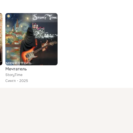
Мечтатель
StoryTime
Сингл
2025