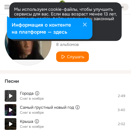
Войти
Мы используем cookie-файлы, чтобы улучшить
сервисы для вас. Если ваш возраст менее 13 лет,
настроить cookie-файлы должен ваш законный
представитель.
Больше информации
Исполнитель
Информация о контенте
Разрешить все
Настроить
на платформе — здесь
Снег в ноябре
8 альбомов
Слушать
Песни
Города
2:49
Снег в ноябре
Самый грустный новый год
3:40
Снег в ноябре
Крыша
2:02
Снег в ноябре