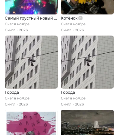
Самый грустный новый год
Котёнок
Снег в ноябре
Снег в ноябре
Сингл
2026
Сингл
2026
Города
Города
Снег в ноябре
Снег в ноябре
Сингл
2026
Сингл
2026