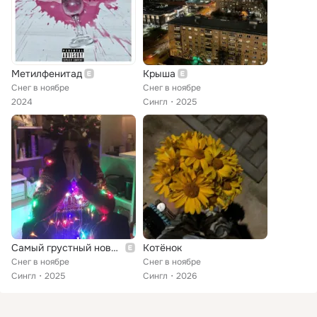
Метилфенитад
Крыша
Снег в ноябре
Снег в ноябре
2024
Сингл
2025
Самый грустный новый год
Котёнок
Снег в ноябре
Снег в ноябре
Сингл
2025
Сингл
2026