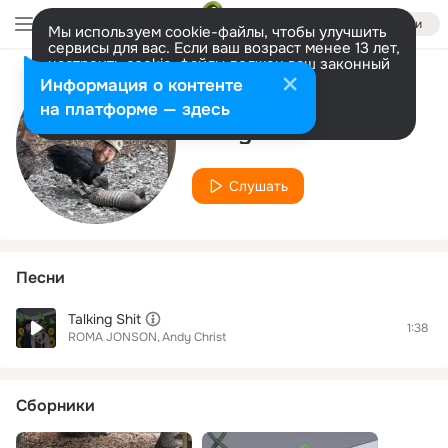
Войти
Мы используем cookie-файлы, чтобы улучшить
сервисы для вас. Если ваш возраст менее 13 лет,
настроить cookie-файлы должен ваш законный
представитель.
Больше информации
Информация о контенте
Исполнитель
Разрешить все
Настроить
на платформе — здесь
Andy Christ
Слушать
Песни
Talking Shit
1:38
ROMA JONSON
Andy Christ
Сборники