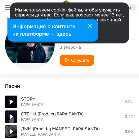
Войти
Мы используем cookie-файлы, чтобы улучшить
сервисы для вас. Если ваш возраст менее 13 лет,
настроить cookie-файлы должен ваш законный
представитель.
Больше информации
Исполнитель
Информация о контенте
Разрешить все
Настроить
на платформе — здесь
PAPA SANTA
3 альбома
Слушать
Песни
STORY
2:24
PAPA SANTA
СТЕНЫ (Prod. by PAPA SANTA)
2:42
PAPA SANTA
ДЫМ (Prod. by MANEED, PAPA SANTA)
3:50
MANEED
PAPA SANTA