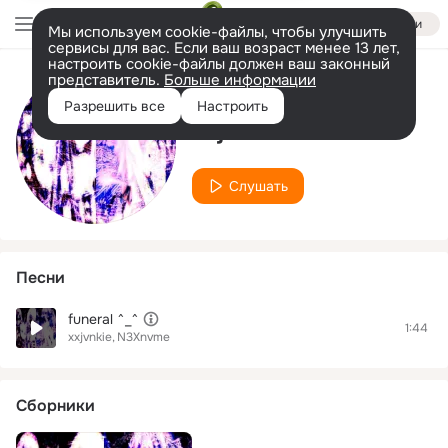
Войти
Мы используем cookie-файлы, чтобы улучшить
сервисы для вас. Если ваш возраст менее 13 лет,
настроить cookie-файлы должен ваш законный
представитель.
Больше информации
Исполнитель
Разрешить все
Настроить
xxjvnkie
Слушать
Песни
funeral ^_^
1:44
xxjvnkie
N3Xnvme
Сборники