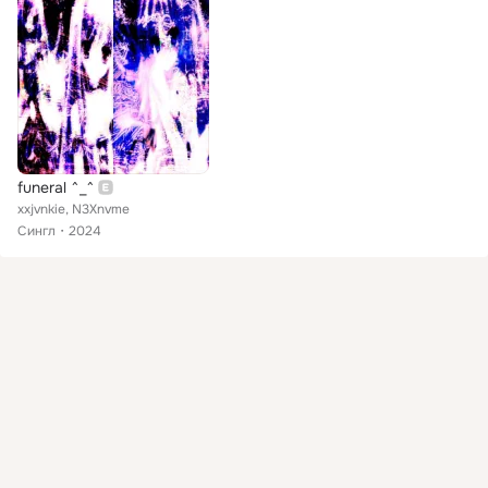
funeral ^_^
xxjvnkie, N3Xnvme
Сингл
2024