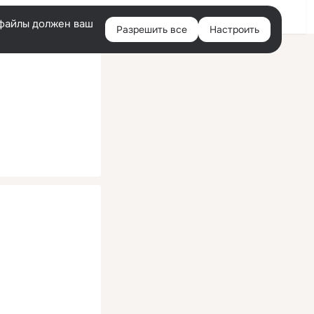
Помощь
Войти
й
e-файлы должен ваш
Разрешить все
Настроить
Правая
колонка