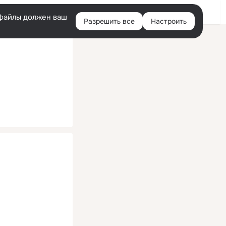
Помощь
Войти
й
e-файлы должен ваш
Разрешить все
Настроить
Правая
колонка