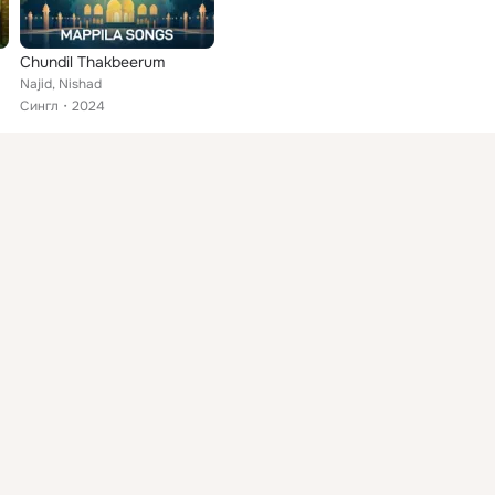
Chundil Thakbeerum
Najid, Nishad
Сингл
2024