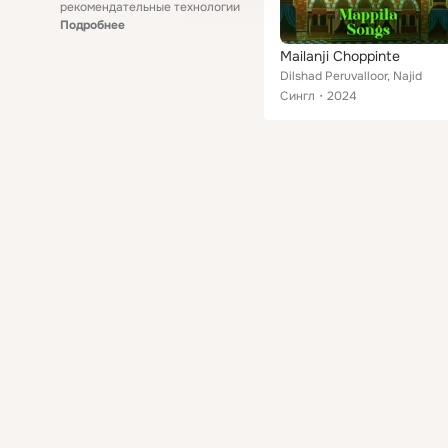
рекомендательные технологии
Подробнее
Mailanji Choppinte
Dilshad Peruvalloor, Najid
Сингл
2024