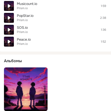
Musicount.io
1:59
Prism.io
PopStar.io
2:38
Prism.io
SOS.io
1:36
Prism.io
Peace.io
1:52
Prism.io
Альбомы