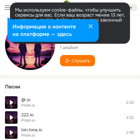
Войти
Мы используем cookie-файлы, чтобы улучшить
сервисы для вас. Если ваш возраст менее 13 лет,
настроить cookie-файлы должен ваш законный
представитель.
Больше информации
Исполнитель
Информация о контенте
Разрешить все
Настроить
на платформе — здесь
Prism.io
1 альбом
Слушать
Песни
@.io
2:33
Prism.io
222.io
2:22
Prism.io
Ion.Iona.io
2:35
Prism.io