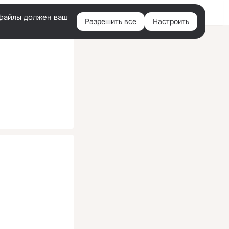
Помощь
Войти
й
e-файлы должен ваш
Разрешить все
Настроить
Правая
колонка