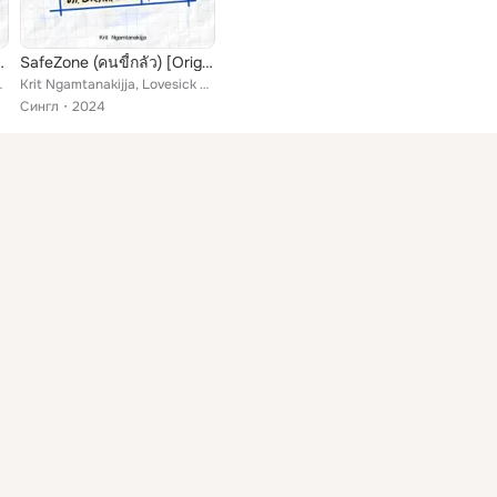
rom "Lovesick 2024")
SafeZone (คนขี้กลัว) [Original Soundtrack From "Lovesick 2024"] (Krit Ver.)
sick 2024
Krit Ngamtanakijja, Lovesick 2024
Сингл
2024