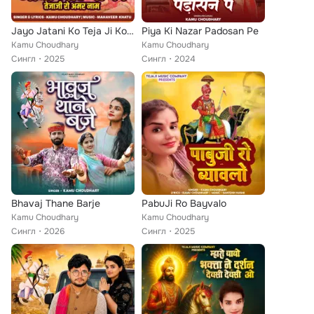
Jayo Jatani Ko Teja Ji Ko Amar Naam
Piya Ki Nazar Padosan Pe
Kamu Choudhary
Kamu Choudhary
Сингл
2025
Сингл
2024
Bhavaj Thane Barje
PabuJi Ro Bayvalo
Kamu Choudhary
Kamu Choudhary
Сингл
2026
Сингл
2025