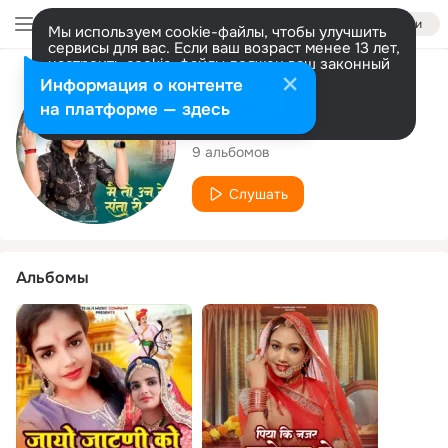
Войти
Мы используем cookie-файлы, чтобы улучшить
сервисы для вас. Если ваш возраст менее 13 лет,
настроить cookie-файлы должен ваш законный
представитель.
Больше информации
Исполнитель
Информация о контенте
Разрешить все
Настроить
на платформе — здесь
Kamu Choudhary
9 альбомов
Слушать
Альбомы