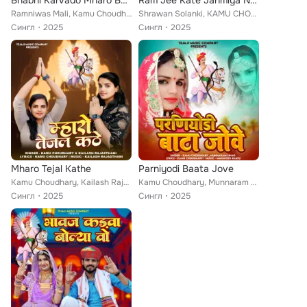
Bhabhi Karvado Mharo Byav
Ram Jee Kate Janmiya Ne Kate Aay
Ramniwas Mali, Kamu Choudhary
Shrawan Solanki, KAMU CHOUDHARY
Сингл
2025
Сингл
2025
Mharo Tejal Kathe
Parniyodi Baata Jove
Kamu Choudhary, Kailash Rajasthani
Kamu Choudhary, Munnaram Sihag
Сингл
2025
Сингл
2025