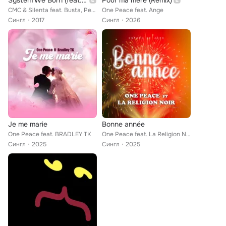
System We Burn (feat. Timothy Wisdom, Busta, Peace One)
Pour ma mère (Remix)
CMC & Silenta feat. Busta, Peace One, Timothy Wisdom
One Peace feat. Ange
Сингл
2017
Сингл
2026
Je me marie
Bonne année
One Peace feat. BRADLEY TK
One Peace feat. La Religion Noir
Сингл
2025
Сингл
2025