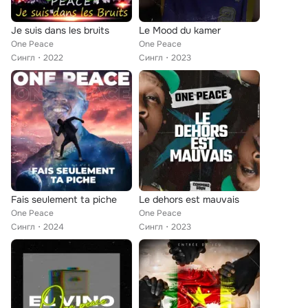
Je suis dans les bruits
Le Mood du kamer
One Peace
One Peace
Сингл
2022
Сингл
2023
Fais seulement ta piche
Le dehors est mauvais
One Peace
One Peace
Сингл
2024
Сингл
2023