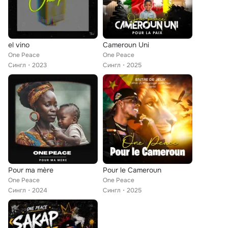
el vino
Cameroun Uni
One Peace
One Peace
Сингл
2023
Сингл
2025
Pour ma mère
Pour le Cameroun
One Peace
One Peace
Сингл
2024
Сингл
2025