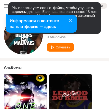
Войти
Мы используем cookie-файлы, чтобы улучшить
сервисы для вас. Если ваш возраст менее 13 лет,
настроить cookie-файлы должен ваш законный
представитель.
Больше информации
Исполнитель
Информация о контенте
Разрешить все
Настроить
на платформе — здесь
One Peace
9 альбомов
Слушать
Альбомы