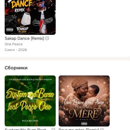
Sakap Dance (Remix)
One Peace
Сингл
2026
Сборники