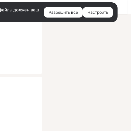
Помощь
Войти
й
e-файлы должен ваш
Разрешить все
Настроить
Правая
колонка