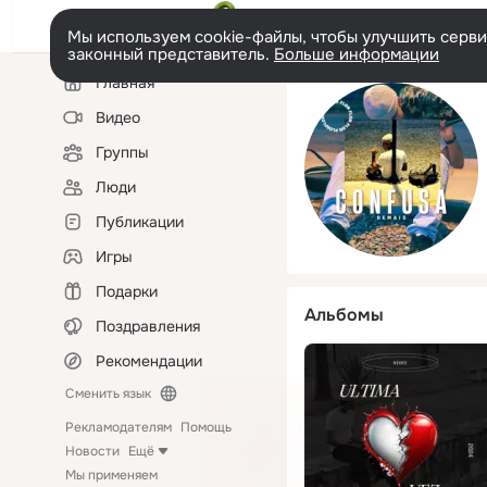
Мы используем cookie-файлы, чтобы улучшить сервис
законный представитель.
Больше информации
Левая
Главная
колонка
Видео
Группы
Люди
Публикации
Игры
Подарки
Альбомы
Поздравления
Рекомендации
Сменить язык
Рекламодателям
Помощь
Новости
Ещё
Мы применяем