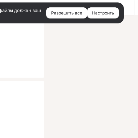
Помощь
Войти
й
e-файлы должен ваш
Разрешить все
Настроить
Правая
колонка