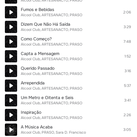
Alcool Club
ARTESANACTO
PRASO
Fumos e Bebidas
2:06
Alcool Club
ARTESANACTO
PRASO
Dizem Que Não Há Saída
3:29
Alcool Club
ARTESANACTO
PRASO
Como Começo?
7:48
Alcool Club
ARTESANACTO
PRASO
Capta a Mensagem
1:52
Alcool Club
ARTESANACTO
PRASO
Querido Passado
3:16
Alcool Club
ARTESANACTO
PRASO
Arrependida
5:37
Alcool Club
ARTESANACTO
PRASO
Um Metro e Oitenta e Seis
3:41
Alcool Club
ARTESANACTO
PRASO
Inspiração
2:26
Alcool Club
ARTESANACTO
PRASO
A Música Acaba
3:05
Alcool Club
PRASO
Sara D. Francisco