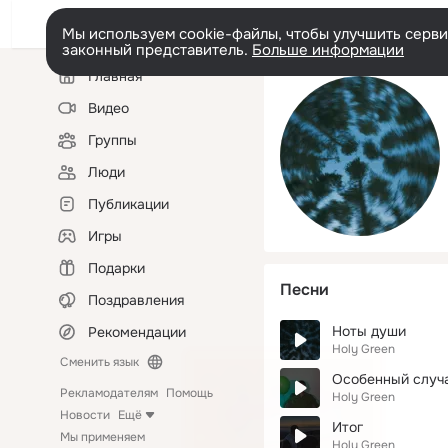
Мы используем cookie-файлы, чтобы улучшить сервис
законный представитель.
Больше информации
Левая
Главная
колонка
Видео
Группы
Люди
Публикации
Игры
Подарки
Песни
Поздравления
Ноты души
Рекомендации
Holy Green
Сменить язык
Особенный случ
Рекламодателям
Помощь
Holy Green
Новости
Ещё
Итог
Мы применяем
Holy Green