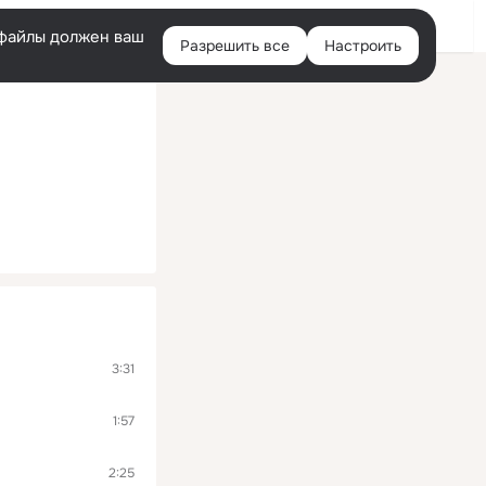
Помощь
Войти
й
e-файлы должен ваш
Разрешить все
Настроить
Правая
колонка
3:31
1:57
2:25