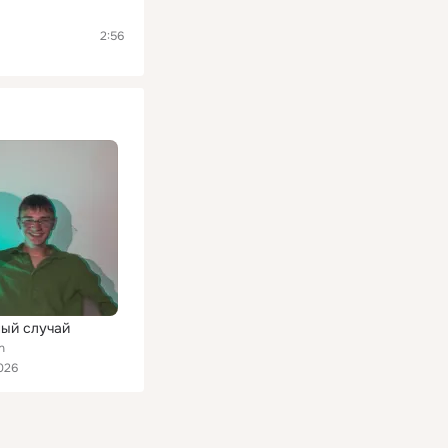
2:56
ый случай
n
026