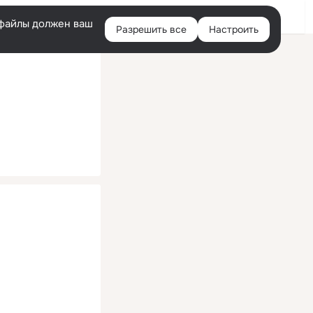
Помощь
Войти
й
e-файлы должен ваш
Разрешить все
Настроить
Правая
колонка