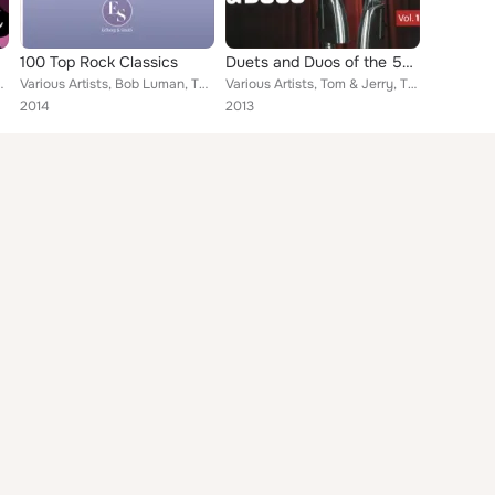
100 Top Rock Classics
Duets and Duos of the 50's Vol. 1
h, Paul Anka & Micki Marlo
Various Artists, Bob Luman, The Mcguire Sisters, Tracey Pendarvis, Johnny Horton, Jack Clement, Billy Grammer, Dion & The Belmon...
Various Artists, Tom & Jerry, The Blue Diamonds, Shirley & Lee, The Everly Brothers, Les Paul, Connie Francis, The Louvin Brothe...
2014
2013