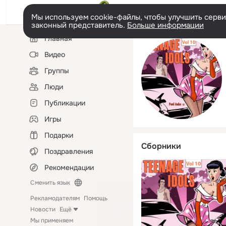
Мы используем cookie-файлы, чтобы улучшить сервис
законный представитель.
Больше информации
Левая
Главная
колонка
Видео
Группы
Люди
Публикации
Игры
Подарки
Сборники
Поздравления
Рекомендации
Сменить язык
Рекламодателям
Помощь
Новости
Ещё
Мы применяем