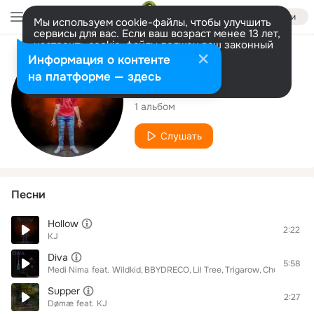
Войти
Мы используем cookie-файлы, чтобы улучшить
сервисы для вас. Если ваш возраст менее 13 лет,
настроить cookie-файлы должен ваш законный
представитель.
Больше информации
Исполнитель
Информация о контенте
Разрешить все
Настроить
на платформе — здесь
KJ
1 альбом
Слушать
Песни
Hollow
2:22
KJ
Diva
5:58
Medi Nima
feat.
Wildkid
BBYDRECO
Lil Tree
Trigarow
Chubby fly
K
Supper
2:27
Dømæ
feat.
KJ