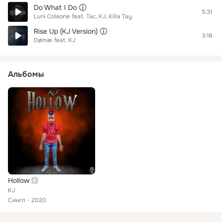
Do What I Do
5:31
Luni Coleone
feat.
Tac
KJ
Killa Tay
Rise Up (KJ Version)
3:18
Dømæ
feat.
KJ
Альбомы
Hollow
KJ
Сингл
2020