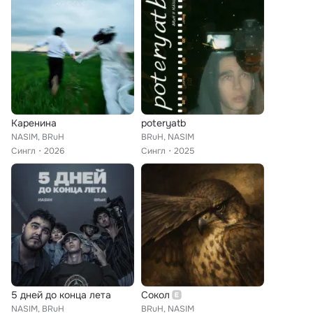
Каренина
poteryatb
NASIM, BRuH
BRuH, NASIM
Сингл
2026
Сингл
2025
5 дней до конца лета
Сокол
NASIM, BRuH
BRuH, NASIM