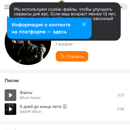
Войти
Мы используем cookie-файлы, чтобы улучшить
сервисы для вас. Если ваш возраст менее 13 лет,
настроить cookie-файлы должен ваш законный
представитель.
Больше информации
Исполнитель
Информация о контенте
Разрешить все
Настроить
на платформе — здесь
BRuH
1 альбом
Слушать
Песни
Факты
3:27
BRuH
Nasim
5 дней до конца лета
3:06
NASIM
BRuH