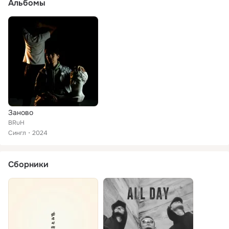
Альбомы
Заново
BRuH
Сингл
2024
Сборники