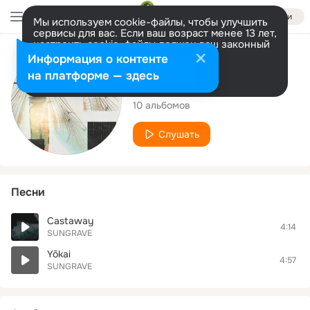
Войти
Мы используем cookie-файлы, чтобы улучшить
сервисы для вас. Если ваш возраст менее 13 лет,
настроить cookie-файлы должен ваш законный
представитель.
Больше информации
Исполнитель
Информация о контенте
Разрешить все
Настроить
на платформе — здесь
SUNGRAVE
10 альбомов
Слушать
Песни
Castaway
4:14
SUNGRAVE
Yōkai
4:57
SUNGRAVE