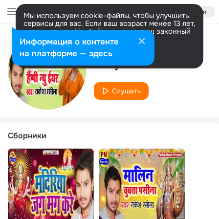
Войти
Мы используем cookie-файлы, чтобы улучшить
сервисы для вас. Если ваш возраст менее 13 лет,
настроить cookie-файлы должен ваш законный
представитель.
Больше информации
Информация о контенте
Исполнитель
Разрешить все
Настроить
на платформе — здесь
Ranjeet Raina
Слушать
Сборники