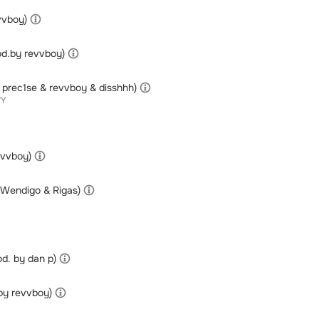
vvboy)
d.by revvboy)
y prec1se & revvboy & disshhh)
YY
evvboy)
y Wendigo & Rigas)
od. by dan p)
by revvboy)