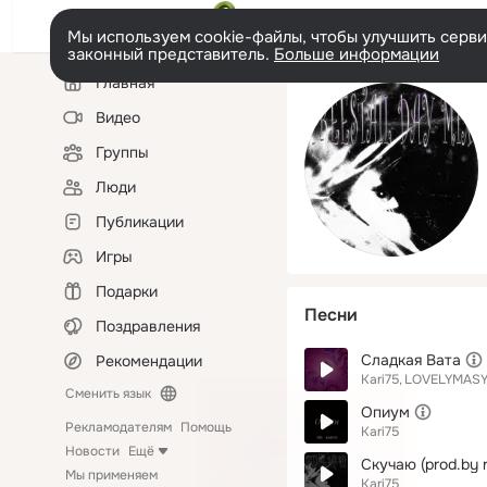
Мы используем cookie-файлы, чтобы улучшить сервис
законный представитель.
Больше информации
Левая
Главная
колонка
Видео
Группы
Люди
Публикации
Игры
Подарки
Песни
Поздравления
Сладкая Вата
Рекомендации
Kari75
LOVELYMAS
Сменить язык
Опиум
Рекламодателям
Помощь
Kari75
Новости
Ещё
Скучаю (prod.by 
Мы применяем
Kari75