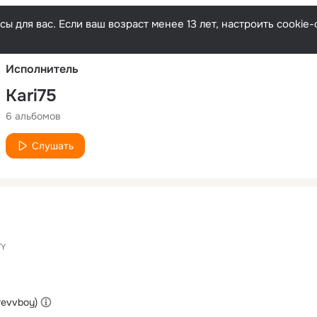
Русски
ы для вас. Если ваш возраст менее 13 лет, настроить cooki
Исполнитель
Kari75
6 альбомов
Слушать
YY
revvboy)