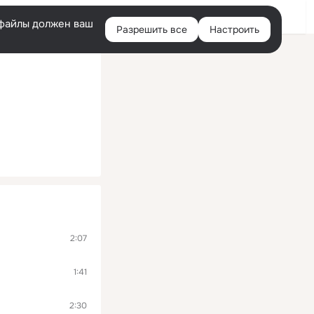
Помощь
Войти
й
e-файлы должен ваш
Разрешить все
Настроить
Правая
колонка
2:07
1:41
2:30