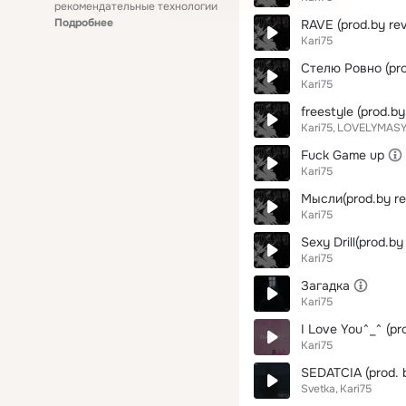
рекомендательные технологии
Подробнее
RAVE (prod.by re
Kari75
Стелю Ровно (pro
Kari75
freestyle (prod.b
Kari75
LOVELYMAS
Fuck Game up
Kari75
Мысли(prod.by r
Kari75
Sexy Drill(prod.b
Kari75
Загадка
Kari75
I Love You^_^ (pr
Kari75
SEDATCIA (prod. 
Svetka
Kari75