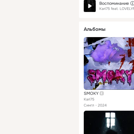
Воспоминание
Kari75
feat.
LOVELY
Альбомы
SMOKY
Kari75
Сингл
2024