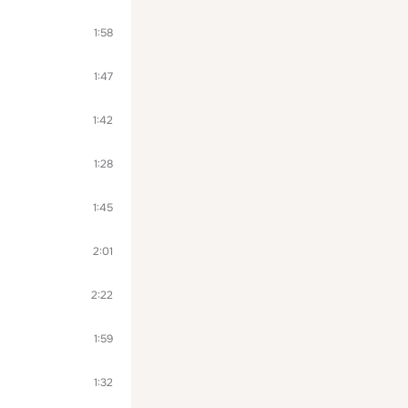
1:58
1:47
1:42
1:28
1:45
2:01
2:22
1:59
1:32