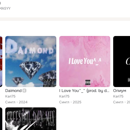
MASYY
Daimond
I Love You^_^ (prod. by dan p)
Опиум
Kari75
Kari75
Kari75
Сингл
2024
Сингл
2025
Сингл
2