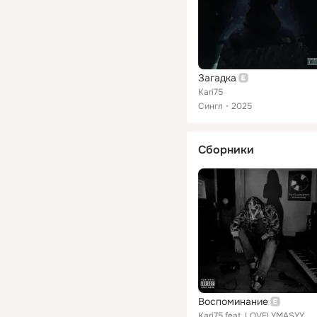
Загадка
Kari75
Сингл
2025
Сборники
Воспоминание
Kari75 feat. LOVELYMASYY