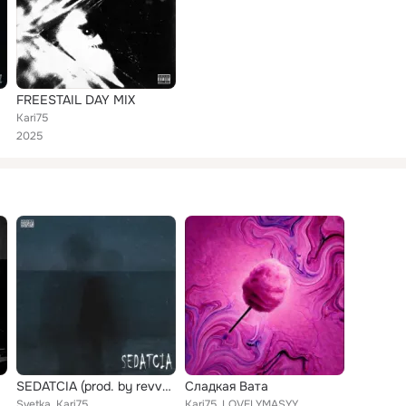
FREESTAIL DAY MIX
Kari75
2025
SEDATCIA (prod. by revvboy)
Сладкая Вата
Svetka, Kari75
Kari75, LOVELYMASYY