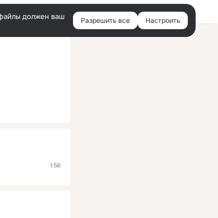
Помощь
Войти
й
e-файлы должен ваш
Разрешить все
Настроить
Правая
колонка
1:56