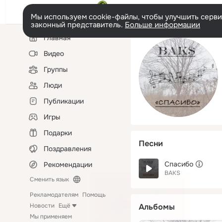
Мы используем cookie-файлы, чтобы улучшить сервис
законный представитель.
Больше информации
Левая
Главная
колонка
Видео
Группы
Люди
Публикации
Игры
Подарки
Песни
Поздравления
Спасибо
Рекомендации
BAKS
Сменить язык
Рекламодателям
Помощь
Новости
Ещё
Альбомы
Мы применяем