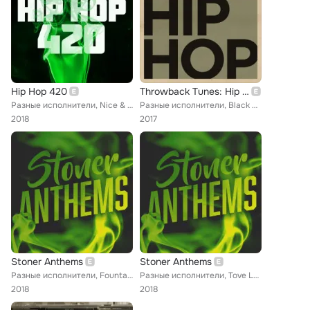
Hip Hop 420
Throwback Tunes: Hip Hop
Разные исполнители, Nice & Smooth, Method Man, Redman, Styles, Memphis Bleek, Ludacris, Young Jeezy, ScHoolboy Q, Young Buck, Ki...
Разные исполнители, Black Sheep, Luniz, GZA, Onyx, Group Home, Method Man, The Roots, Public Enemy, Digable Planets, Bahamadia, ...
2018
2017
Stoner Anthems
Stoner Anthems
Разные исполнители, Fountains Of Wayne, Rick James, Method Man, D'Angelo, Damian Marley, Afroman, Tove Lo, Sublime, Young Buck, ...
Разные исполнители, Tove Lo, Sublime, Method Man, Afroman, Steppenwolf, D'Angelo, Bob Marley & The Wailers, Damian Marley, Ludac...
2018
2018