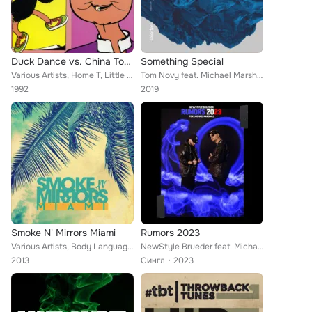
Duck Dance vs. China Town
Something Special
Various Artists, Home T, Little John, Anthony Malvo, Johnny P., Lady English, Daddy Lizard, Miss Linda, Hopeton James, Leslie Th...
Tom Novy feat. Michael Marshall
1992
2019
Smoke N' Mirrors Miami
Rumors 2023
Various Artists, Body Language, Shiny Objects, Ian Pooley, Edit Murphy, Hot Toddy, Death on the Balcony, Lance Desardi, Crazy P ...
NewStyle Brueder feat. Michael Marshall
2013
Сингл
2023