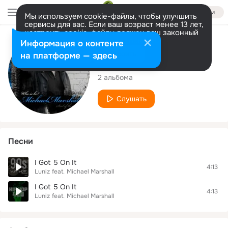
Войти
Мы используем cookie-файлы, чтобы улучшить
сервисы для вас. Если ваш возраст менее 13 лет,
настроить cookie-файлы должен ваш законный
представитель.
Больше информации
Исполнитель
Информация о контенте
Разрешить все
Настроить
на платформе — здесь
Michael Marshall
2 альбома
Слушать
Песни
I Got 5 On It
4:13
Luniz
feat.
Michael Marshall
I Got 5 On It
4:13
Luniz
feat.
Michael Marshall