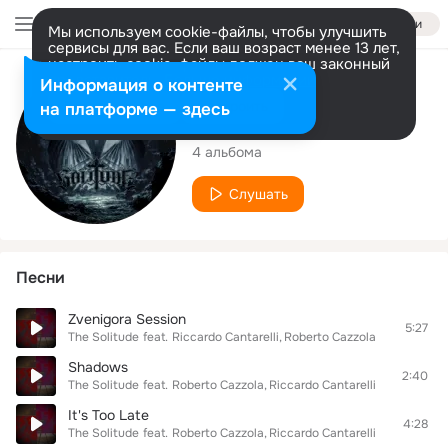
Войти
Мы используем cookie-файлы, чтобы улучшить
сервисы для вас. Если ваш возраст менее 13 лет,
настроить cookie-файлы должен ваш законный
представитель.
Больше информации
Исполнитель
Информация о контенте
Разрешить все
Настроить
на платформе — здесь
The Solitude
4 альбома
Слушать
Песни
Zvenigora Session
5:27
The Solitude
feat.
Riccardo Cantarelli
Roberto Cazzola
Shadows
2:40
The Solitude
feat.
Roberto Cazzola
Riccardo Cantarelli
It's Too Late
4:28
The Solitude
feat.
Roberto Cazzola
Riccardo Cantarelli