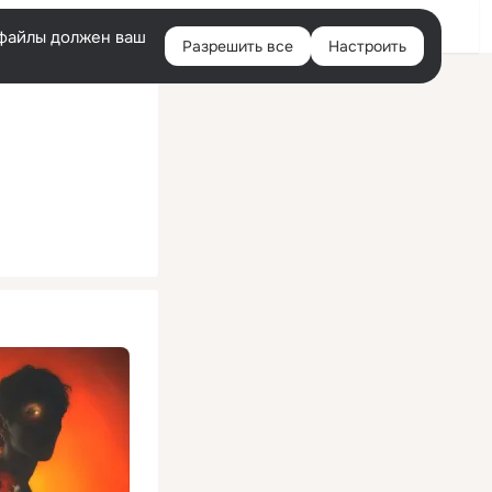
Помощь
Войти
й
e-файлы должен ваш
Разрешить все
Настроить
Правая
колонка