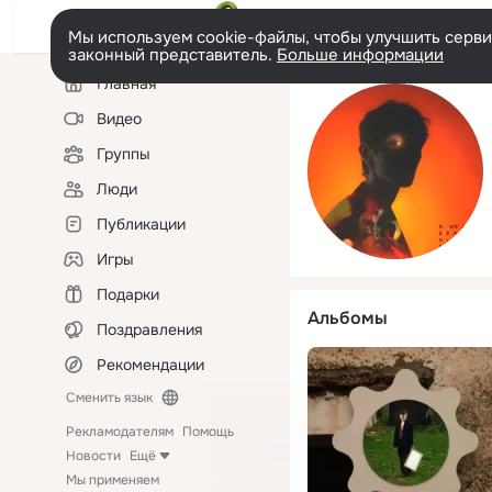
Мы используем cookie-файлы, чтобы улучшить сервис
законный представитель.
Больше информации
Левая
Главная
колонка
Видео
Группы
Люди
Публикации
Игры
Подарки
Альбомы
Поздравления
Рекомендации
Сменить язык
Рекламодателям
Помощь
Новости
Ещё
Мы применяем