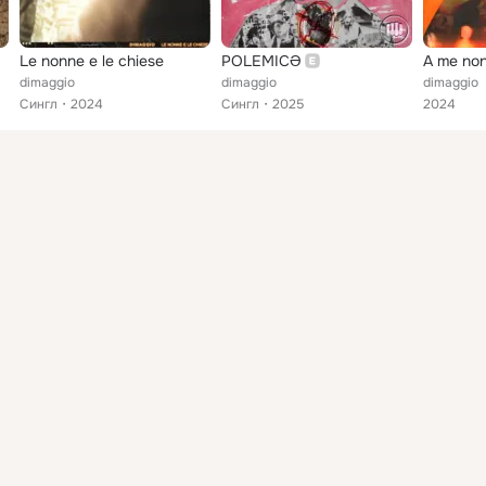
Le nonne e le chiese
POLEMICƏ
A me non
dimaggio
dimaggio
dimaggio
Сингл
2024
Сингл
2025
2024