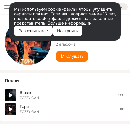
Войти
Мы используем cookie-файлы, чтобы улучшить
сервисы для вас. Если ваш возраст менее 13 лет,
настроить cookie-файлы должен ваш законный
представитель.
Больше информации
Исполнитель
Разрешить все
Настроить
FOZZY GAN
2 альбома
Слушать
Песни
В окно
2:18
FOZZY GAN
Гори
1:11
FOZZY GAN