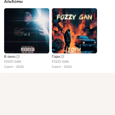
Альбомы
В окно
Гори
FOZZY GAN
FOZZY GAN
Сингл
2025
Сингл
2024