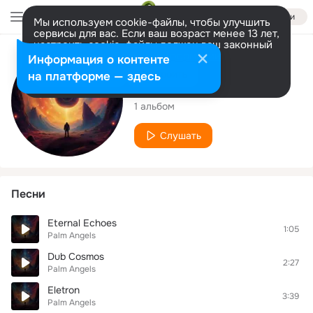
Войти
Мы используем cookie-файлы, чтобы улучшить
сервисы для вас. Если ваш возраст менее 13 лет,
настроить cookie-файлы должен ваш законный
представитель.
Больше информации
Исполнитель
Информация о контенте
Разрешить все
Настроить
на платформе — здесь
Palm Angels
1 альбом
Слушать
Песни
Eternal Echoes
1:05
Palm Angels
Dub Cosmos
2:27
Palm Angels
Eletron
3:39
Palm Angels