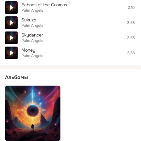
Echoes of the Cosmos
2:10
Palm Angels
Sukuzo
3:58
Palm Angels
Skydancer
3:58
Palm Angels
Money
3:58
Palm Angels
Альбомы