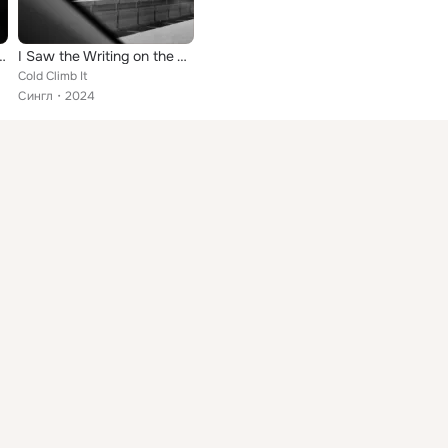
Someone to Listen
I Saw the Writing on the Wall
Cold Climb It
Сингл
2024