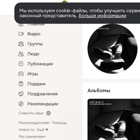
Мы используем cookie-файлы, чтобы улучшить сервис
законный представитель.
Больше информации
Левая
Главная
колонка
Видео
Группы
Люди
Публикации
Игры
Подарки
Альбомы
Поздравления
Рекомендации
Сменить язык
Рекламодателям
Помощь
Новости
Ещё
Мы применяем