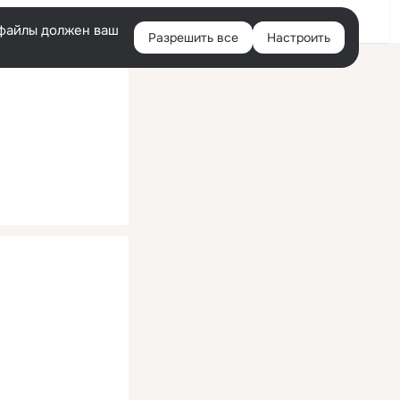
Помощь
Войти
й
e-файлы должен ваш
Разрешить все
Настроить
Правая
колонка