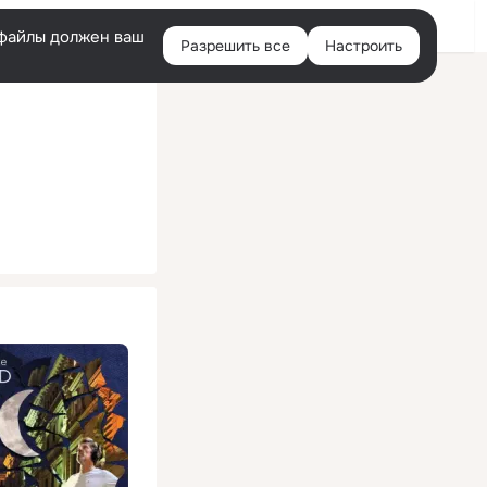
Помощь
Войти
й
e-файлы должен ваш
Разрешить все
Настроить
Правая
колонка