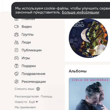
Мы используем cookie-файлы, чтобы улучшить сервис
законный представитель.
Больше информации
Левая
Главная
колонка
Видео
Группы
Люди
Публикации
Игры
Подарки
Альбомы
Поздравления
Рекомендации
Сменить язык
Рекламодателям
Помощь
Новости
Ещё
Мы применяем