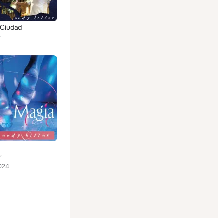
 Ciudad
r
r
024