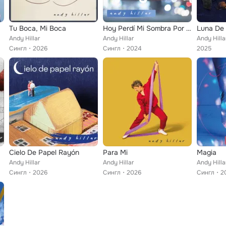
Tu Boca, Mi Boca
Hoy Perdí Mi Sombra Por Buenos Aires
Luna De
Andy Hillar
Andy Hillar
Andy Hilla
Сингл
2026
Сингл
2024
2025
Cielo De Papel Rayón
Para Mi
Magia
Andy Hillar
Andy Hillar
Andy Hilla
Сингл
2026
Сингл
2026
Сингл
2