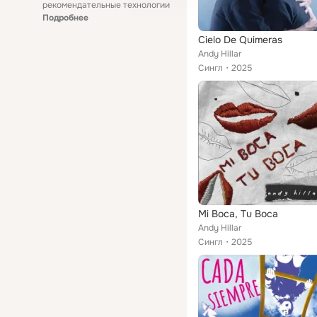
рекомендательные технологии
Подробнее
Cielo De Quimeras
Andy Hillar
Сингл
2025
Mi Boca, Tu Boca
Andy Hillar
Сингл
2025