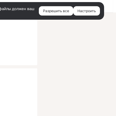
Помощь
Войти
й
e-файлы должен ваш
Разрешить все
Настроить
Правая
колонка