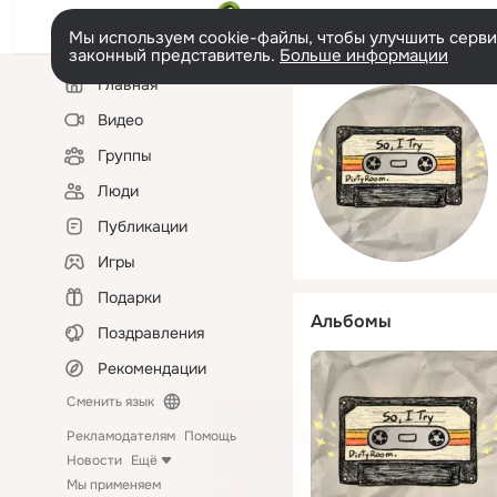
Мы используем cookie-файлы, чтобы улучшить сервис
законный представитель.
Больше информации
Левая
Главная
колонка
Видео
Группы
Люди
Публикации
Игры
Подарки
Альбомы
Поздравления
Рекомендации
Сменить язык
Рекламодателям
Помощь
Новости
Ещё
Мы применяем