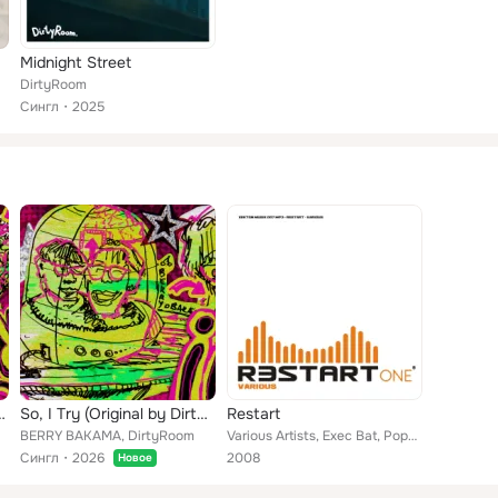
Midnight Street
DirtyRoom
Сингл
2025
 TananTana) (Indie ไม่ Kids2)
So, I Try (Original by DirtyRoom) (Indie ไม่ Kids2)
Restart
BERRY BAKAMA, DirtyRoom
Various Artists, Exec Bat, Population Zero, Adrian Garza, Gauchel, MiniCoolBoyz, Ken Hayakawa, Marco Fender, Fantomette, Jitzu, ...
Сингл
2026
2008
Новое