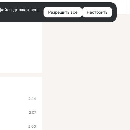
Помощь
Войти
й
e-файлы должен ваш
Разрешить все
Настроить
Правая
колонка
2:44
2:07
2:00