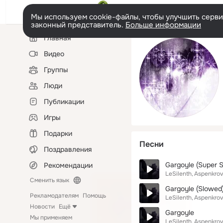
Мы используем cookie-файлы, чтобы улучшить сервис
законный представитель.
Больше информации
Левая
Главная
колонка
Видео
Группы
Люди
Публикации
Игры
Подарки
Песни
Поздравления
Gargoyle (Super 
Рекомендации
LeSilenth
Aspenkrov
Сменить язык
Gargoyle (Slowed
Рекламодателям
Помощь
LeSilenth
Aspenkrov
Новости
Ещё
Gargoyle
Мы применяем
LeSilenth
Aspenkrov