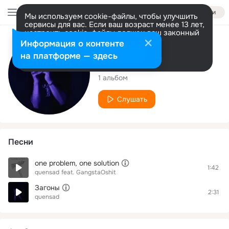
Войти
Мы используем cookie-файлы, чтобы улучшить
сервисы для вас. Если ваш возраст менее 13 лет,
настроить cookie-файлы должен ваш законный
представитель.
Больше информации
Исполнитель
Информация о контенте
Разрешить все
Настроить
на платформе — здесь
quensad
1 альбом
Слушать
Песни
one problem, one solution
1:42
quensad
feat.
GangstaOshit
Загоны
2:31
quensad