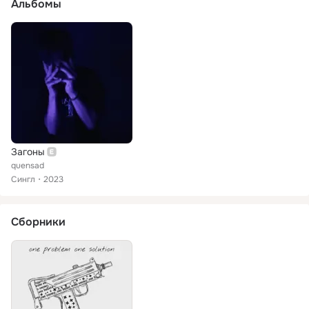
Альбомы
Загоны
quensad
Сингл
2023
Сборники