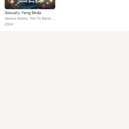
Sesuatu Yang Beda
Various Artists, The Tic Band, The Kaska Krakatau, The Shifter, The Noah, The Coil, Sixpence The White Shoes, The Indie Indonesi...
2024