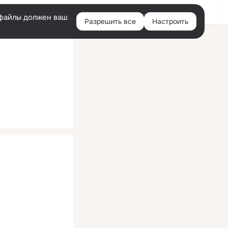
Помощь
Войти
й
e-файлы должен ваш
Разрешить все
Настроить
Правая
колонка