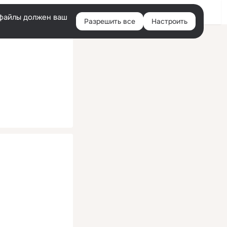
Помощь
Войти
й
e-файлы должен ваш
Разрешить все
Настроить
Правая
колонка