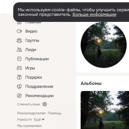
Мы используем cookie-файлы, чтобы улучшить сервис
законный представитель.
Больше информации
Левая
Главная
колонка
Видео
Группы
Люди
Публикации
Игры
Подарки
Альбомы
Поздравления
Рекомендации
Сменить язык
Рекламодателям
Помощь
Новости
Ещё
Мы применяем