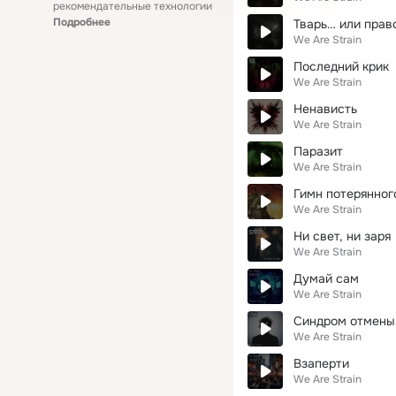
рекомендательные технологии
Подробнее
Тварь… или прав
We Are Strain
Последний крик
We Are Strain
Ненависть
We Are Strain
Паразит
We Are Strain
Гимн потерянног
We Are Strain
Ни свет, ни заря
We Are Strain
Думай сам
We Are Strain
Синдром отмены
We Are Strain
Взаперти
We Are Strain