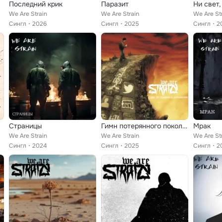
Последний крик
Паразит
Ни свет,
We Are Strain
We Are Strain
We Are St
Сингл
2026
Сингл
2025
Сингл
2
Страницы
Гимн потерянного поколения
Мрак
We Are Strain
We Are Strain
We Are St
Сингл
2024
Сингл
2025
Сингл
2