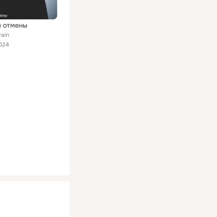
 отмены
rain
024