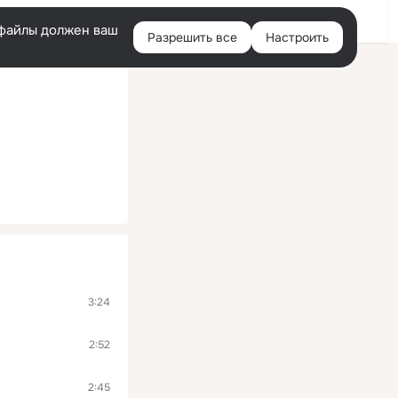
Помощь
Войти
й
e-файлы должен ваш
Разрешить все
Настроить
Правая
колонка
3:24
2:52
2:45