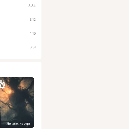
3:34
3:12
4:15
3:31