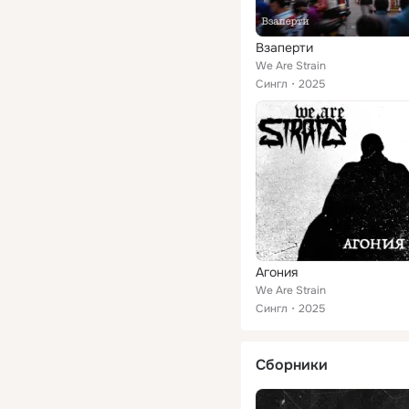
Взаперти
We Are Strain
Сингл
2025
Агония
We Are Strain
Сингл
2025
Сборники