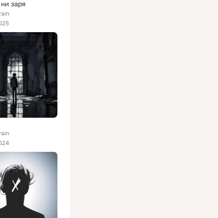
 ни заря
rain
025
rain
024