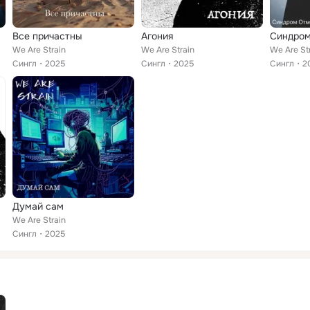
Все причастны
Агония
Синдром
We Are Strain
We Are Strain
We Are St
Сингл
2025
Сингл
2025
Сингл
2
Думай сам
We Are Strain
Сингл
2025