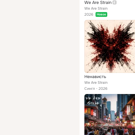
We Are Strain
We Are Strain
2026
Новое
Ненависть
We Are Strain
Сингл
2026