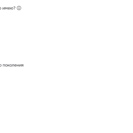
о имею?
о поколения