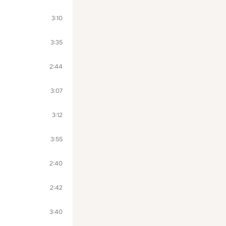
3:10
3:35
2:44
3:07
3:12
3:55
2:40
2:42
3:40