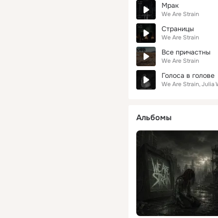
Мрак
We Are Strain
Страницы
We Are Strain
Все причастны
We Are Strain
Голоса в голове
We Are Strain
Julia
Альбомы