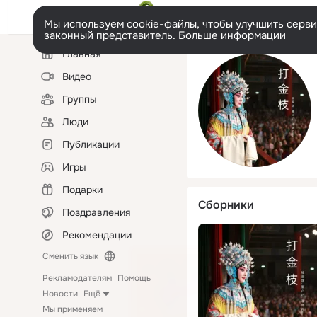
Мы используем cookie-файлы, чтобы улучшить сервис
законный представитель.
Больше информации
Левая
Главная
колонка
Видео
Группы
Люди
Публикации
Игры
Подарки
Сборники
Поздравления
Рекомендации
Сменить язык
Рекламодателям
Помощь
Новости
Ещё
Мы применяем