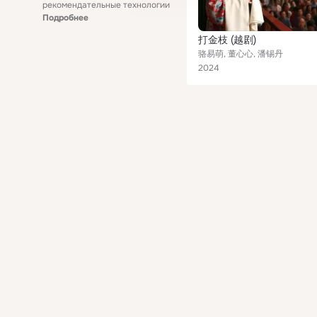
рекомендательные технологии
Подробнее
打金枝 (越剧)
骆易萌, 董心心, 潘锡丹
2024