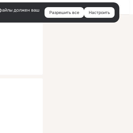
Помощь
Войти
й
e-файлы должен ваш
Разрешить все
Настроить
Правая
колонка