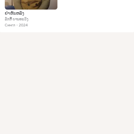
ຢ່າຫັນຫລັງ
ລັກກີ້ ບານທະວົງ
Сингл
2024