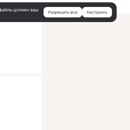
Помощь
Войти
й
e-файлы должен ваш
Разрешить все
Настроить
Правая
колонка