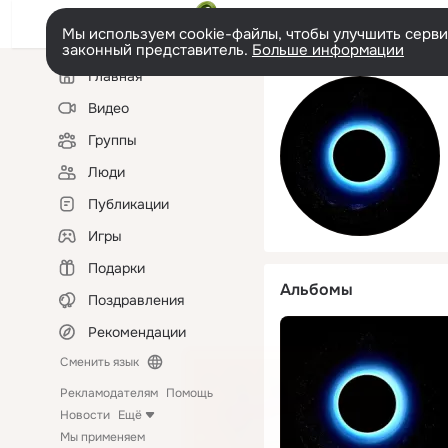
Мы используем cookie-файлы, чтобы улучшить сервис
законный представитель.
Больше информации
Левая
Главная
колонка
Видео
Группы
Люди
Публикации
Игры
Подарки
Альбомы
Поздравления
Рекомендации
Сменить язык
Рекламодателям
Помощь
Новости
Ещё
Мы применяем