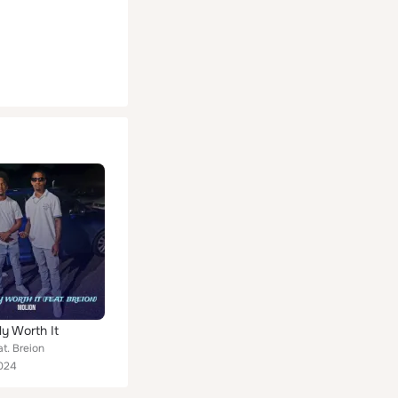
lly Worth It
t. Breion
024