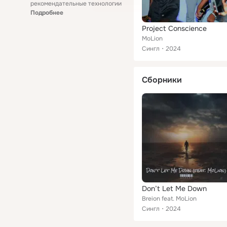
рекомендательные технологии
Подробнее
Project Conscience
MoLion
Сингл
2024
Сборники
Don’t Let Me Down
Breion feat. MoLion
Сингл
2024