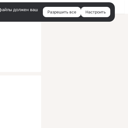
Помощь
Войти
й
e-файлы должен ваш
Разрешить все
Настроить
Правая
колонка