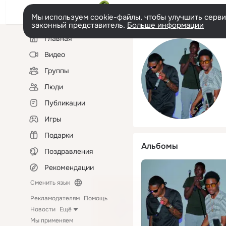
Мы используем cookie-файлы, чтобы улучшить сервис
законный представитель.
Больше информации
Левая
Главная
колонка
Видео
Группы
Люди
Публикации
Игры
Подарки
Альбомы
Поздравления
Рекомендации
Сменить язык
Рекламодателям
Помощь
Новости
Ещё
Мы применяем