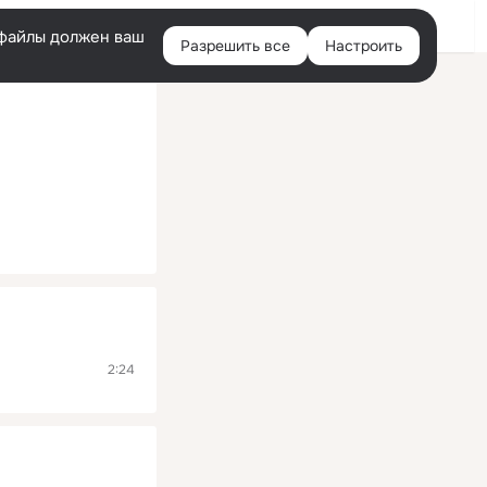
Помощь
Войти
й
e-файлы должен ваш
Разрешить все
Настроить
Правая
колонка
2:24