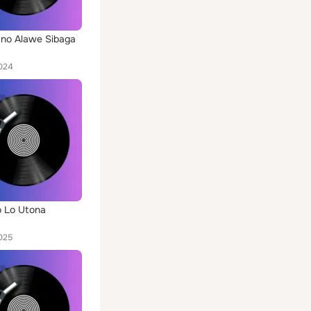
no Alawe Sibaga
024
 Lo Utona
025