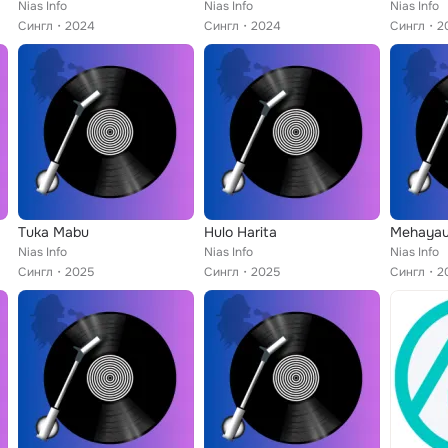
Nias Info
Nias Info
Nias Info
Сингл
2024
Сингл
2024
Сингл
2
Tuka Mabu
Hulo Harita
Mehayau
Nias Info
Nias Info
Nias Info
Сингл
2025
Сингл
2025
Сингл
2