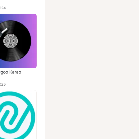
024
goo Karao
025