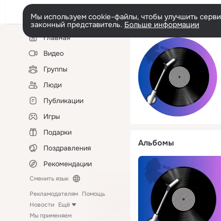
Мы используем cookie-файлы, чтобы улучшить сервис
законный представитель.
Больше информации
Левая
Главная
колонка
Видео
Группы
Люди
Публикации
Игры
Подарки
Альбомы
Поздравления
Рекомендации
Сменить язык
Рекламодателям
Помощь
Новости
Ещё
Мы применяем