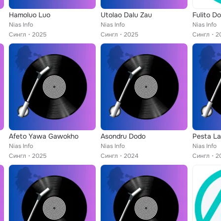
Hamoluo Luo
Utolao Dalu Zau
Fulito D
Nias Info
Nias Info
Nias Info
Сингл
2025
Сингл
2025
Сингл
2
Afeto Yawa Gawokho
Asondru Dodo
Pesta La
Nias Info
Nias Info
Nias Info
Сингл
2025
Сингл
2024
Сингл
2