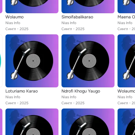
Wolaumo
Simoifabalikarao
Maena O
Nias Info
Nias Info
Nias Info
Сингл
2025
Сингл
2025
Сингл
2
Loturiamo Karao
Ndrofi Khogu Yaugo
Wolaumo
Nias Info
Nias Info
Nias Info
Сингл
2025
Сингл
2025
Сингл
2