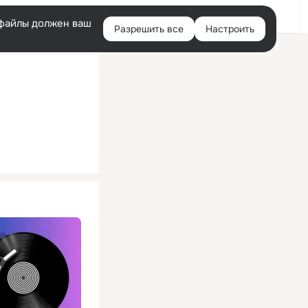
Помощь
Войти
й
e-файлы должен ваш
Разрешить все
Настроить
Правая
колонка