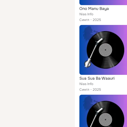
Ono Manu Baya
Nias Info
Сингл
2025
Sua Sua Ba Waauri
Nias Info
Сингл
2025