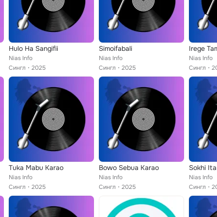
Hulo Ha Sangifii
Simoifabali
Irege Ta
Nias Info
Nias Info
Nias Info
Сингл
2025
Сингл
2025
Сингл
2
Tuka Mabu Karao
Bowo Sebua Karao
Sokhi Ita
Nias Info
Nias Info
Nias Info
Сингл
2025
Сингл
2025
Сингл
2