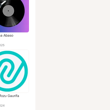
a Abaso
025
ozu Gaurifa
024