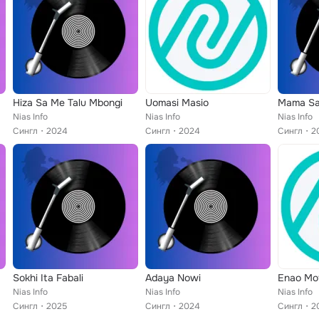
Hiza Sa Me Talu Mbongi
Uomasi Masio
Mama Sa
Nias Info
Nias Info
Nias Info
Сингл
2024
Сингл
2024
Сингл
2
Sokhi Ita Fabali
Adaya Nowi
Enao Mof
Nias Info
Nias Info
Nias Info
Сингл
2025
Сингл
2024
Сингл
2