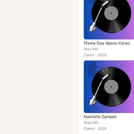
Mama Saa Abaso Karao
Nias Info
Сингл
2025
Noetehe Zameeli
Nias Info
Сингл
2025