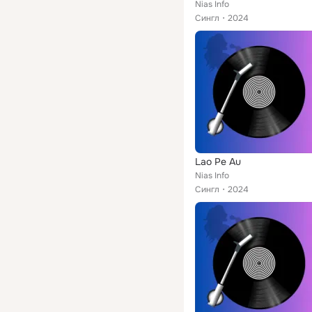
Nias Info
Сингл
2024
Lao Pe Au
Nias Info
Сингл
2024