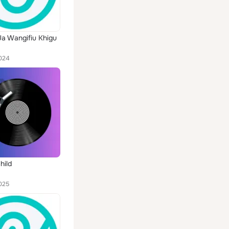
Ua Wangifiu Khigu
024
hild
025