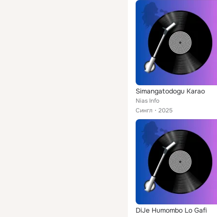
Simangatodogu Karao
Nias Info
Сингл
2025
DiJe Humombo Lo Gafi