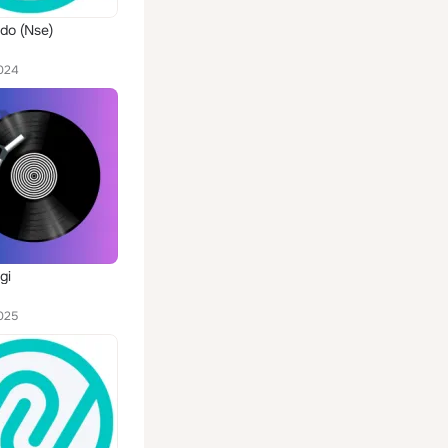
odo (Nse)
024
gi
025