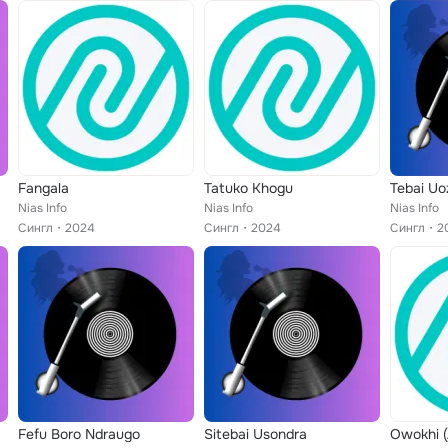
Fangala
Tatuko Khogu
Tebai Uo
Nias Info
Nias Info
Nias Info
Сингл
2024
Сингл
2024
Сингл
2
Fefu Boro Ndraugo
Sitebai Usondra