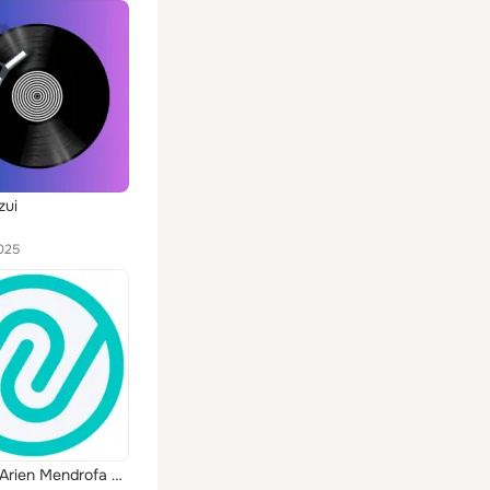
zui
025
Owokhi (Arien Mendrofa Dan Tian Harefa)