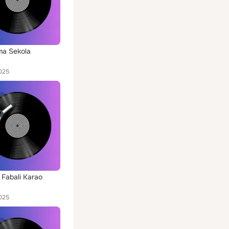
ma Sekola
025
 Fabali Karao
025