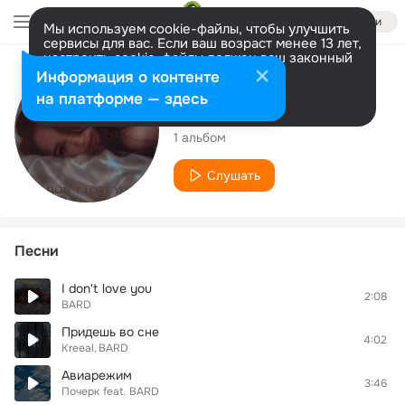
Войти
Мы используем cookie-файлы, чтобы улучшить
сервисы для вас. Если ваш возраст менее 13 лет,
настроить cookie-файлы должен ваш законный
представитель.
Больше информации
Исполнитель
Информация о контенте
Разрешить все
Настроить
на платформе — здесь
BARD
1 альбом
Слушать
Песни
I don't love you
2:08
BARD
Придешь во сне
4:02
Kreeal
BARD
Авиарежим
3:46
Почерк
feat.
BARD