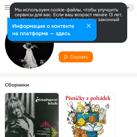
Войти
Мы используем cookie-файлы, чтобы улучшить
сервисы для вас. Если ваш возраст менее 13 лет,
настроить cookie-файлы должен ваш законный
представитель.
Больше информации
Информация о контенте
Исполнитель
Разрешить все
Настроить
на платформе — здесь
František Husák
Слушать
Сборники