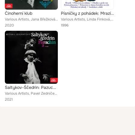
Činoherní klub
Písničky z pohádek: Mrazík-Princezna ze mlejna-Obušku z pytle ven-Pyšná princezna-Princezna se zlatou hvězdou na čele-Pofoukej m...
Various Artists, Jana Břežková, Jiří Hálek, Josef Somr, Jan Kačer, Jaroslav Wagner, Josef Vondráček, Nina Divíšková, Jiří Kodet,...
Various Artists, Linda Finková, Josef Zíma, Petr Kotvald, Radek Valenta, Ota Jirák, Karel Černoch, Voice-mix Lídy Nopové, Libuše...
2020
1996
Saltykov-Ščedrin: Pazuchin a...
Various Artists, Pavel Zedníček, Ladislav Mrkvička, Oldřich Vlach, Vladimír Dlouhý, Jan Přeučil, Hana Smrčková, Bořík Procházka,...
2021