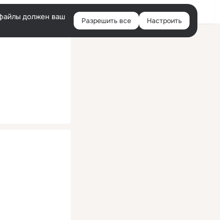
Помощь
Войти
й
e-файлы должен ваш
Разрешить все
Настроить
Правая
колонка