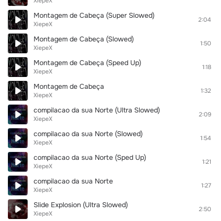
XiepeX
Montagem de Cabeça (Super Slowed)
2:04
XiepeX
Montagem de Cabeça (Slowed)
1:50
XiepeX
Montagem de Cabeça (Speed Up)
1:18
XiepeX
Montagem de Cabeça
1:32
XiepeX
compilacao da sua Norte (Ultra Slowed)
2:09
XiepeX
compilacao da sua Norte (Slowed)
1:54
XiepeX
compilacao da sua Norte (Sped Up)
1:21
XiepeX
compilacao da sua Norte
1:27
XiepeX
Slide Explosion (Ultra Slowed)
2:50
XiepeX