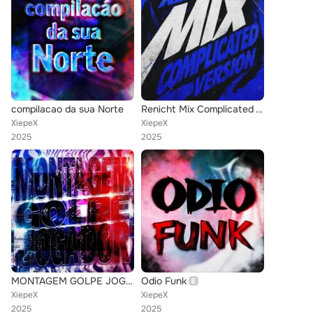
compilacao da sua Norte
Renicht Mix Complicated Version
XiepeX
XiepeX
2025
2025
MONTAGEM GOLPE JOGADOR
Odio Funk
XiepeX
XiepeX
2025
2025