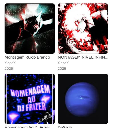
Montagem Ruído Branco
MONTAGEM NIVEL INFINITO
XiepeX
XiepeX
2025
2025
Homenagem Ao Dj Frizer
DeSlide