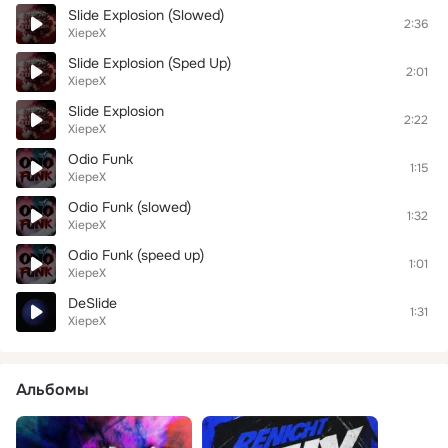
Slide Explosion (Slowed)
2:36
XiepeX
Slide Explosion (Sped Up)
2:01
XiepeX
Slide Explosion
2:22
XiepeX
Odio Funk
1:15
XiepeX
Odio Funk (slowed)
1:32
XiepeX
Odio Funk (speed up)
1:01
XiepeX
DeSlide
1:31
XiepeX
Альбомы