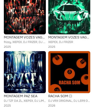
MONTAGEM VOZES VAGABUNDA HOODTRAP
MONTAGEM VOZES VAGABUNDA
frizzy, XIEPEX, DJ FRIZER, DJ XPX DA ZL
XIEPEX, DJ FRIZER
2025
2025
MONTAGEM PAZ SEA
RACHA SOM
DJ TZF DA ZL, XIEPEX, DJ LIMBU DA DZ7
DJ VRX ORIGINAL, DJ LER9 DA ZL, XIEPEX
2025
2026