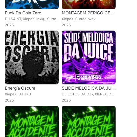
Funk Da Cola Zero
MONTAGEM PERIGO CERTO
DJ SAINT, XiepeX, inxky, Surreal.wav
XiepeX, Surreal.wav
2025
2025
Energía Oscura
SLIDE MELODICA DA JUICE (Alternative Version)
XiepeX, DJ JK3
DJ LOTO3 DA DZ7, XIEPEX, DJ MKZ DA ZN, DJ CRAZYX
2025
2025