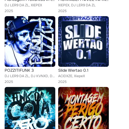
DJ LER9 DA ZL, XIEPEX
XIEPEX, DJ LER9 DA ZL
2025
2025
POZZITIFUNK 3
Slide Wertao 0.1
DJ LER9 DA ZL, DJ KVNXD, DJ LIMBU DA DZ7, XIEPEX
ACIDXZE, XiepeX
2025
2025