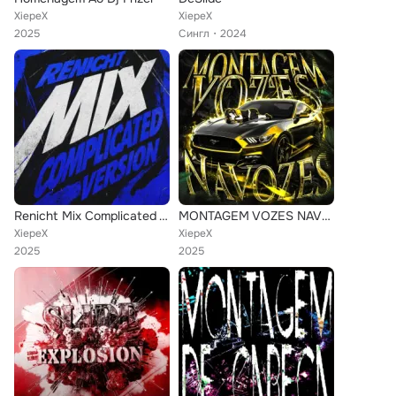
XiepeX
XiepeX
2025
Сингл
2024
Renicht Mix Complicated Version
MONTAGEM VOZES NAVOZES
XiepeX
XiepeX
2025
2025