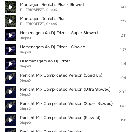
Montagem Renicht Plus - Slowed
1:47
DJ TRIOBEEZT
XiepeX
Montagem Renicht Plus
1:22
DJ TRIOBEEZT
XiepeX
Homenagem Ao Dj Frizer - Super Slowed
2:11
XiepeX
Homenagem Ao Dj Frizer - Slowed
1:37
XiepeX
HHomenagem Ao Dj Frizer
1:14
XiepeX
Renicht Mix Complicated Version (Sped Up)
1:04
XiepeX
Renicht Mix Complicated Version (Ultra Slowed)
2:02
XiepeX
Renicht Mix Complicated Version (Super Slowed)
1:42
XiepeX
Renicht Mix Complicated Version (Slowed)
1:31
XiepeX
Renicht Mix Complicated Version