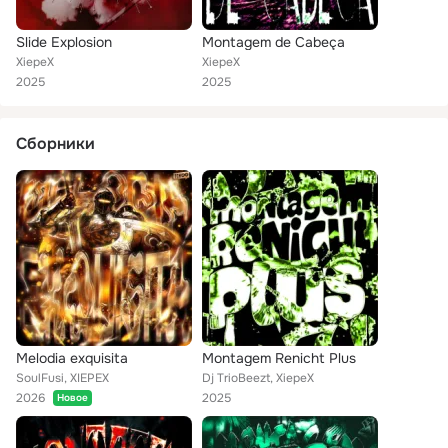
Slide Explosion
Montagem de Cabeça
XiepeX
XiepeX
2025
2025
Сборники
Melodia exquisita
Montagem Renicht Plus
SoulFusi, XIEPEX
Dj TrioBeezt, XiepeX
2026
2025
Новое