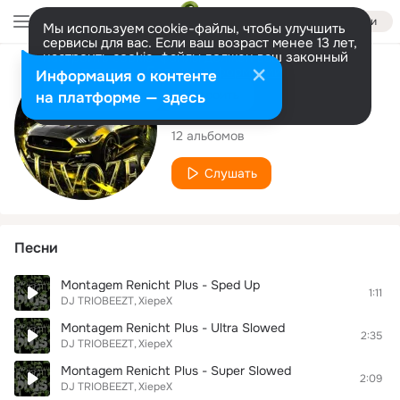
Войти
Мы используем cookie-файлы, чтобы улучшить
сервисы для вас. Если ваш возраст менее 13 лет,
настроить cookie-файлы должен ваш законный
представитель.
Больше информации
Исполнитель
Информация о контенте
Разрешить все
Настроить
на платформе — здесь
XiepeX
12 альбомов
Слушать
Песни
Montagem Renicht Plus - Sped Up
1:11
DJ TRIOBEEZT
XiepeX
Montagem Renicht Plus - Ultra Slowed
2:35
DJ TRIOBEEZT
XiepeX
Montagem Renicht Plus - Super Slowed
2:09
DJ TRIOBEEZT
XiepeX